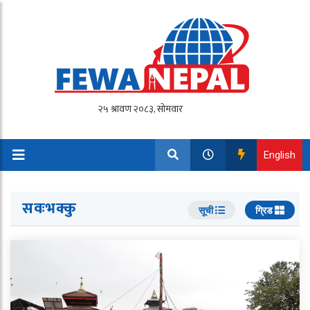
English
सवःभक्कु
सूची
ग्रिड