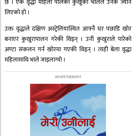
छ । एक वृद्धा महिला पालेको कुखुको भालेले उनकै ज्यान
लिएको हो ।
उक्त वृद्धाले दक्षिण अस्ट्रेलियास्थित आफ्नै घर पछाडि खोर
बनाएर कुखुरापालन गरेकी थिइन् । उनी कुखुराले पारेको
अण्टा संकलन गर्न खोरमा गएकी थिइन् । त्यही बेला वृद्धा
महिलामाथि भाले जाइलाग्यो ।