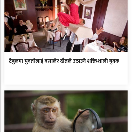
टेबुलमा युवतीलाई बसालेर दाँतले उठाउने शक्तिशाली युवक