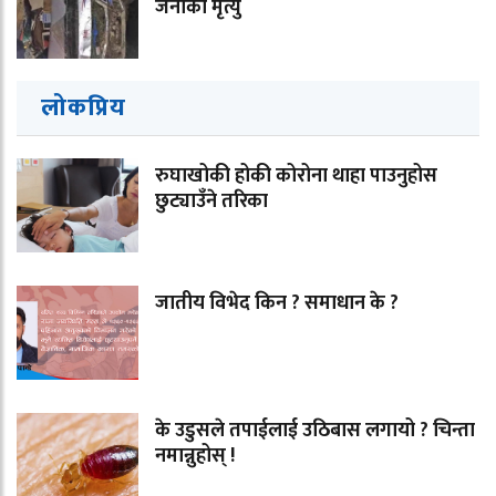
जनाको मृत्यु
लोकप्रिय
रुघाखोकी होकी कोरोना थाहा पाउनुहोस
छुट्याउँने तरिका
जातीय विभेद किन ? समाधान के ?
के उडुसले तपाईलाई उठिबास लगायो ? चिन्ता
नमान्नुहोस् !