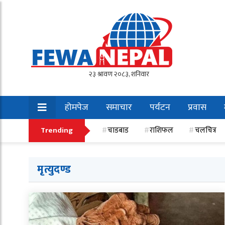
होमपेज
समाचार
पर्यटन
प्रवास
खेलकुद
Trending
चाडबाड
राशिफल
चलचित्र
मृत्युदण्ड