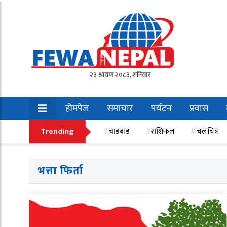
होमपेज
समाचार
पर्यटन
प्रवास
खेलकुद
Trending
चाडबाड
राशिफल
चलचित्र
भत्ता फिर्ता