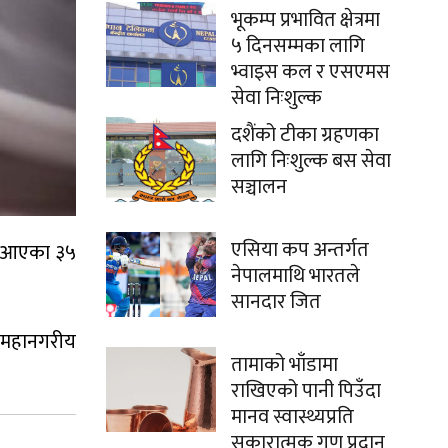
भूकम्प प्रभावित क्षेत्रमा
५ दिनसम्मका लागि
भ्वाइस कल र एसएमस
सेवा निःशुल्क
दशैंको टीका ग्रहणका
लागि निःशुल्क बस सेवा
सञ्चालन
एसिया कप अन्तर्गत
दै आएका ३५
नेपालमाथि भारतले
सानदार जित
 महानगरीय
तामाको भाँडामा
राखिएको पानी पिउँदा
मानव स्वास्थ्यप्रति
सकारात्मक गुण प्रदान