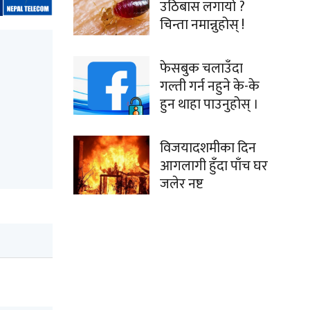
उठिबास लगायो ?
चिन्ता नमान्नुहोस् !
फेसबुक चलाउँदा
गल्ती गर्न नहुने के-के
हुन थाहा पाउनुहोस् ।
विजयादशमीका दिन
आगलागी हुँदा पाँच घर
जलेर नष्ट