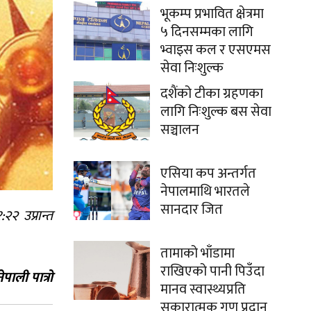
भूकम्प प्रभावित क्षेत्रमा
५ दिनसम्मका लागि
भ्वाइस कल र एसएमस
सेवा निःशुल्क
दशैंको टीका ग्रहणका
लागि निःशुल्क बस सेवा
सञ्चालन
एसिया कप अन्तर्गत
नेपालमाथि भारतले
सानदार जित
२ उप्रान्त
तामाको भाँडामा
राखिएको पानी पिउँदा
नेपाली पात्रो
मानव स्वास्थ्यप्रति
सकारात्मक गुण प्रदान