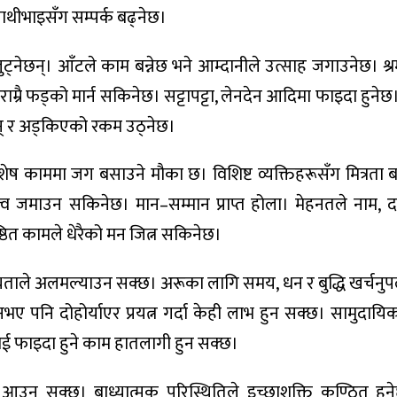
ीभाइसँग सम्पर्क बढ्नेछ।
जुट्नेछन्। आँटले काम बन्नेछ भने आम्दानीले उत्साह जगाउनेछ। श
ा राम्रै फड्को मार्न सकिनेछ। सट्टापट्टा, लेनदेन आदिमा फाइदा हुनेछ
नेछन् र अड्किएको रकम उठ्नेछ।
विशेष काममा जग बसाउने मौका छ। विशिष्ट व्यक्तिहरूसँग मित्रता
भुत्व जमाउन सकिनेछ। मान–सम्मान प्राप्त होला। मेहनतले नाम, 
ष्ठित कामले धेरैको मन जित्न सकिनेछ।
ताले अलमल्याउन सक्छ। अरूका लागि समय, धन र बुद्धि खर्चनुपर्
भए पनि दोहोर्याएर प्रयत्न गर्दा केही लाभ हुन सक्छ। सामुदायिक
लाई फाइदा हुने काम हातलागी हुन सक्छ।
 आउन सक्छ। बाध्यात्मक परिस्थितिले इच्छाशक्ति कुण्ठित हु