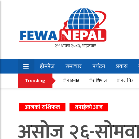
होमपेज
समाचार
पर्यटन
प्रवास
खेलकुद
Trending
चाडबाड
राशिफल
चलचित्र
आजको राशिफल
तपाईको आज
असोज २६-सोमव