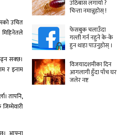
उठिबास लगायो ?
चिन्ता नमान्नुहोस् !
्रमको उचित
फेसबुक चलाउँदा
। मिहिनेतले
गल्ती गर्न नहुने के-के
हुन थाहा पाउनुहोस् ।
 बढ्न सक्छ।
विजयादशमीका दिन
दाम र इनाम
आगलागी हुँदा पाँच घर
जलेर नष्ट
ला। तापनि,
 जिम्मेवारी
नेछ। आफ्ना