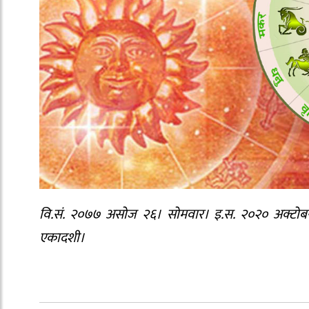
वि.सं. २०७७ असोज २६। सोमवार। इ.स. २०२० अक्टोबर १
एकादशी।