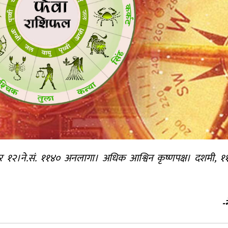
२।ने.सं. ११४० अनलागा। अधिक आश्विन कृष्णपक्ष। दशमी, ११:२
-