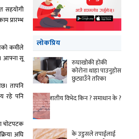
मेत सहयोगी
म प्रारम्भ
लोकप्रिय
ासको कमीले
। आफ्ना सू
रुघाखोकी होकी
कोरोना थाहा पाउनुहोस
छुट्याउँने तरिका
नेछ। तापनि
य रहे पनि
जातीय विभेद किन ? समाधान के ?
उमा चोटपटक
के उडुसले तपाईलाई
क्रिया अघि