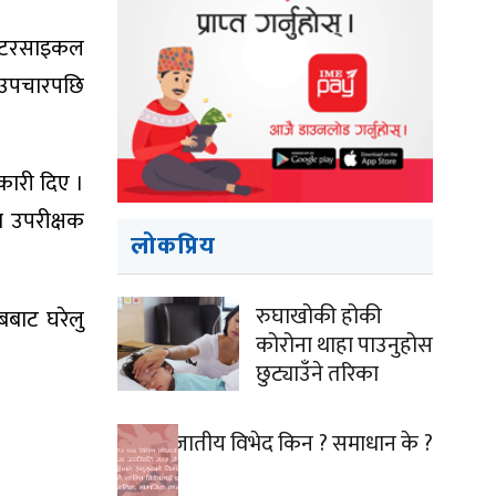
ो मोटरसाइकल
क उपचारपछि
नकारी दिए ।
ब उपरीक्षक
लोकप्रिय
रुघाखोकी होकी
बबाट घरेलु
कोरोना थाहा पाउनुहोस
छुट्याउँने तरिका
जातीय विभेद किन ? समाधान के ?