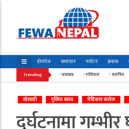
होमपेज
समाचार
पर्यटन
प्रवास
खेलकुद
Trending
चाडबाड
राशिफल
चलचित्र
खेलाडी
पुलिस क्लब
मेडिकल कलेज
दुर्घटनामा गम्भी