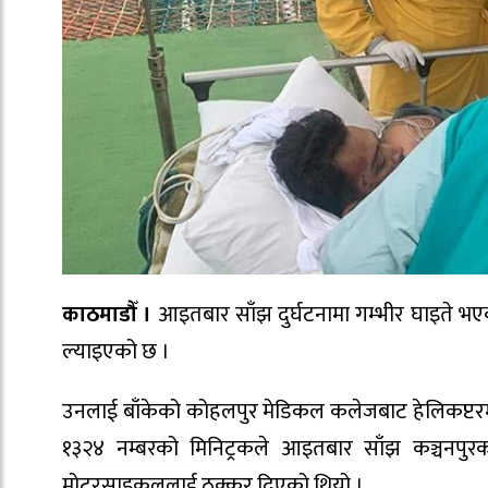
काठमाडौँ ।
आइतबार साँझ दुर्घटनामा गम्भीर घाइते भएक
ल्याइएको छ ।
उनलाई बाँकेको कोहलपुर मेडिकल कलेजबाट हेलिकप्टरमा ग्र
१३२४ नम्बरको मिनिट्रकले आइतबार साँझ कञ्चनपु
मोटरसाइकललाई ठक्कर दिएको थियो ।