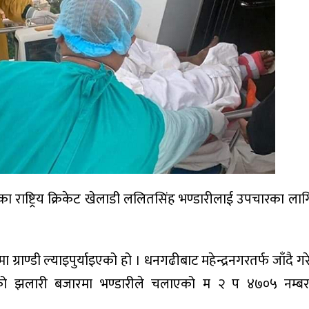
ा राष्ट्रिय क्रिकेट खेलाडी ललितसिंह भण्डारीलाई उपचारका लाग
ाण्डी ल्याइपुर्याइएको हो । धनगढीबाट महेन्द्रनगरतर्फ जाँदै ग
रको झलारी बजारमा भण्डारीले चलाएको म २ प ४७०५ नम्ब