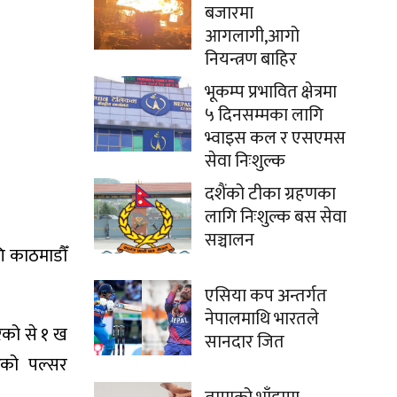
बजारमा
आगलागी,आगो
नियन्त्रण बाहिर
भूकम्प प्रभावित क्षेत्रमा
५ दिनसम्मका लागि
भ्वाइस कल र एसएमस
सेवा निःशुल्क
दशैंको टीका ग्रहणका
लागि निःशुल्क बस सेवा
सञ्चालन
ि काठमाडौँ
एसिया कप अन्तर्गत
नेपालमाथि भारतले
रेको से १ ख
सानदार जित
रको पल्सर