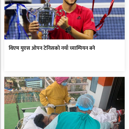
थिएम युएस ओपन टेनिसको नयाँ च्याम्पियन बने