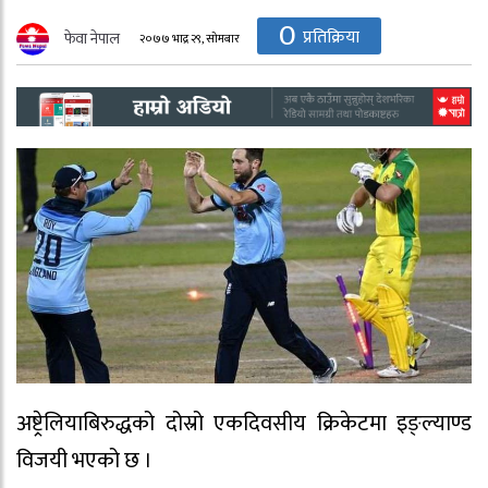
0
प्रतिक्रिया
फेवा नेपाल
२०७७ भाद्र २९, सोमबार
अष्ट्रेलियाबिरुद्धको दोस्रो एकदिवसीय क्रिकेटमा इङ्ल्याण्ड
विजयी भएको छ ।