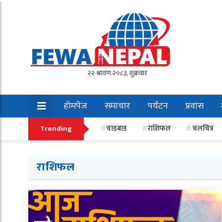
होमपेज
समाचार
पर्यटन
प्रवास
खेलकुद
Trending
चाडबाड
राशिफल
चलचित्र
राशिफल