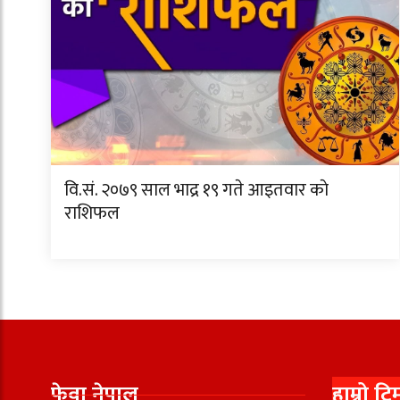
वि.सं. २०७९ साल भाद्र १९ गते आइतवार काे
राशिफल
फेवा नेपाल
हाम्रो टि