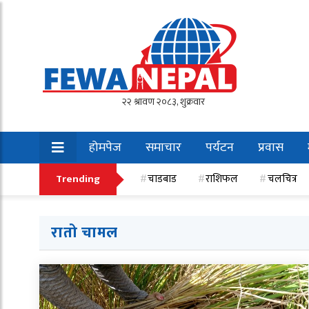
होमपेज
समाचार
पर्यटन
प्रवास
खेलकुद
Trending
चाडबाड
राशिफल
चलचित्र
रातो चामल